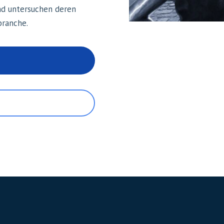
nd untersuchen deren
branche.
n